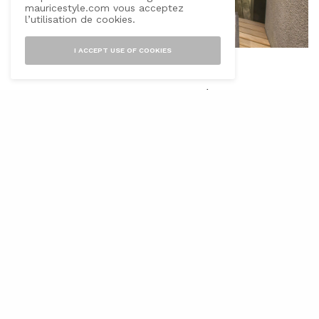
mauricestyle.com vous acceptez
l’utilisation de cookies.
I ACCEPT USE OF COOKIES
L’automne est aujourd’hui bien installé, bien que cette
saison soit vraiment ma préférée, elle est souvent
synonyme pour moi de fatigue, sans parler du froid qui
fait doucement son retour pour agresser notre peau.
Dans ce genre de situation, une de mes solutions
favorites c’est sans aucun doute de me prendre une
journée off, pour remettre les pendules de mon
organisme à l’heure ! Au programme de ma journée ;
une grasse mâtiné, un brunch, une bonne séance de
yoga (en écoutant Bach de préférence) et surtout un
après-midi détente au SPA !