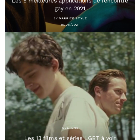
Les 5 meilleures applications de rencontre
gay en 2021
BY
MAURICE STYLE
15/06/2021
CULTURE
Les 13 films et séries LGBT à voir