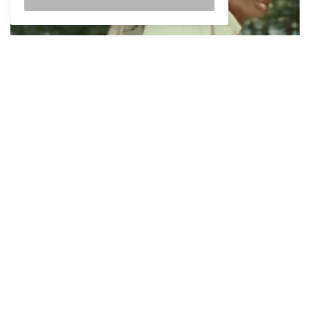
4 saisons d’attente pour enfin découvrir qu’une sorcière
est amoureuse d’une autre femme, et une de plus pour
voir la première scène homosexuelle de baiser ! Vous
situez ? Je parle évidemment de la célèbre Willow,
meilleure amie de la tueuse de vampire Buffy (
Buffy
contre les vampires
), construisant peu à peu (mais