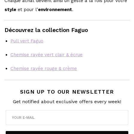
Chaque achat devient ainsi un geste à la fois pour votre
style
et pour l’
environnement
.
Découvrez la collection Faguo
Pull vert Faguo
Chemise rayée vert clair & écrue
Chemise rayée rouge & crème
SIGN UP TO OUR NEWSLETTER
Get notified about exclusive offers every week!