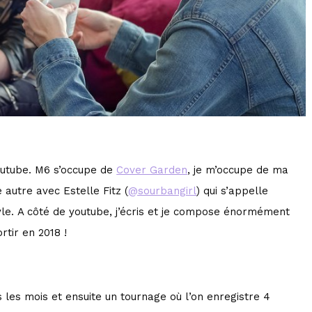
o
l
u
m
e
.
youtube. M6 s’occupe de
Cover Garden
, je m’occupe de ma
 autre avec Estelle Fitz (
@sourbangirl
) qui s’appelle
tyle. A côté de youtube, j’écris et je compose énormément
tir en 2018 !
 les mois et ensuite un tournage où l’on enregistre 4