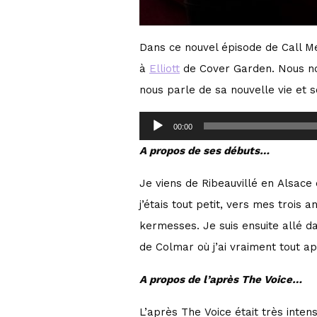
Dans ce nouvel épisode de Call M
à
Elliott
de Cover Garden. Nous no
nous parle de sa nouvelle vie et so
A
00:00
u
A propos de ses débuts…
d
Je viens de Ribeauvillé en Alsace
i
j’étais tout petit, vers mes trois
o
kermesses. Je suis ensuite allé da
P
de Colmar où j’ai vraiment tout ap
l
a
A propos de l’après The Voice…
y
L’après The Voice était très intens
e