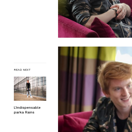
READ NEXT
L’indispensable
parka Rains