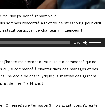
e Maurice j’ai donné rendez-vous
us sommes rencontré au Sofitel de Strasbourg pour qu’il
n statut particulier de chanteur / influenceur !
U
00:00
s
e
 et j’habite maintenant à Paris. Tout a commencé quand
U
 ans où j’ai commencé à chanter dans des mariages et des
p
ns une école de chant lyrique ; la maitrise des garçons
/
pris, de mes 7 à 14 ans !
D
o
w
e ! On enregistre l’émission 3 mois avant, donc j’ai eu le
n