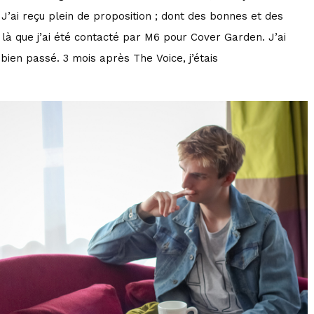
 J’ai reçu plein de proposition ; dont des bonnes et des
A
à que j’ai été contacté par M6 pour Cover Garden. J’ai
r
 bien passé. 3 mois après The Voice, j’étais
r
o
w
k
e
y
s
t
o
i
n
c
r