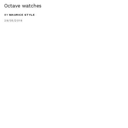
Octave watches
BY
MAURICE STYLE
29/05/2019