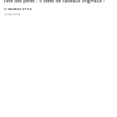
Fête des pères : 5 idées de cadeaux originaux !
BY
MAURICE STYLE
13/06/2018